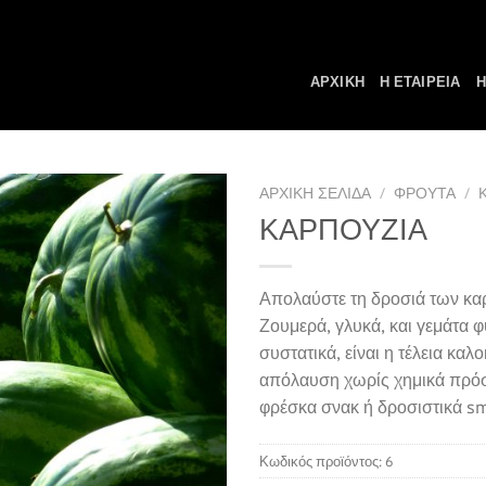
ΑΡΧΙΚΗ
Η ΕΤΑΙΡΕΙΑ
Η
ΑΡΧΙΚΉ ΣΕΛΊΔΑ
/
ΦΡΟΥΤΑ
/
ΚΑΡΠΟΥΖΙΑ
Απολαύστε τη δροσιά των κα
Ζουμερά, γλυκά, και γεμάτα 
συστατικά, είναι η τέλεια καλ
απόλαυση χωρίς χημικά πρόσθ
φρέσκα σνακ ή δροσιστικά s
Κωδικός προϊόντος:
6