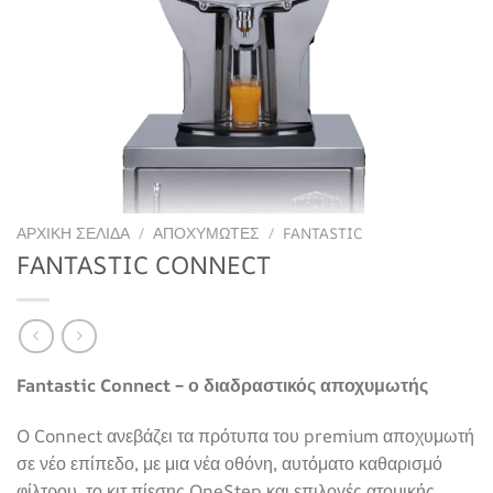
ΑΡΧΙΚΉ ΣΕΛΊΔΑ
/
ΑΠΟΧΥΜΩΤΕΣ
/
FANTASTIC
FANTASTIC CONNECT
Fantastic Connect – ο διαδραστικός αποχυμωτής
O Connect ανεβάζει τα πρότυπα του premium αποχυμωτή
σε νέο επίπεδο, με μια νέα οθόνη, αυτόματο καθαρισμό
φίλτρου, το κιτ πίεσης OneStep και επιλογές ατομικής